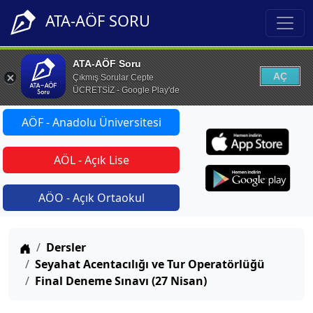
ATA-AÖF SORU
ATA-AÖF Soru
AÇ
Çıkmış Sorular Cepte
ÜCRETSİZ - Google Play'de
AÖF - Anadolu Üniversitesi
AÖL - Açık Lise
AÖO - Açık Ortaokul
Anasayfa
Dersler
Seyahat Acentacılığı ve Tur Operatörlüğü
Final Deneme Sınavı (27 Nisan)