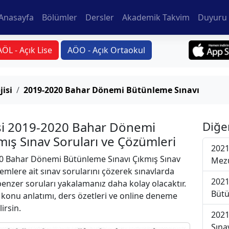
Anasayfa
Bölümler
Dersler
Akademik Takvim
Duyuru 
AÖL - Açık Lise
AÖO - Açık Ortaokul
jisi
2019-2020 Bahar Dönemi Bütünleme Sınavı
rsi 2019-2020 Bahar Dönemi
Diğe
ış Sınav Soruları ve Çözümleri
2021
 Bahar Dönemi Bütünleme Sınavı Çıkmış Sınav
Mezu
emlere ait sınav sorularını çözerek sınavlarda
2021
 benzer soruları yakalamanız daha kolay olacaktır.
Bütü
r konu anlatımı, ders özetleri ve online deneme
lirsin.
2021
Sına