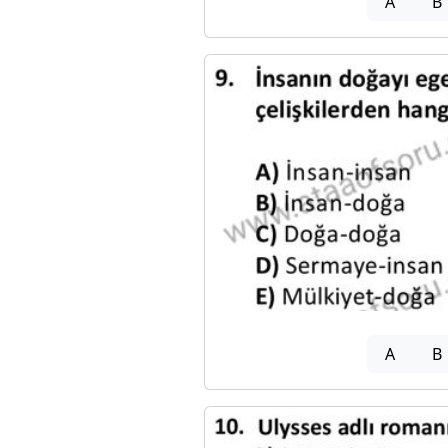
A
B
A
B