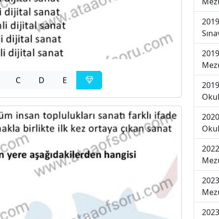
Mezu
2019
Sına
2019
Mezu
C
D
E
2019
Okul
2020
Okul
2022
Mezu
2023
Mezu
2023