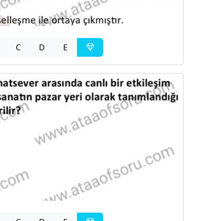
C
D
E