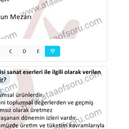
C
D
E