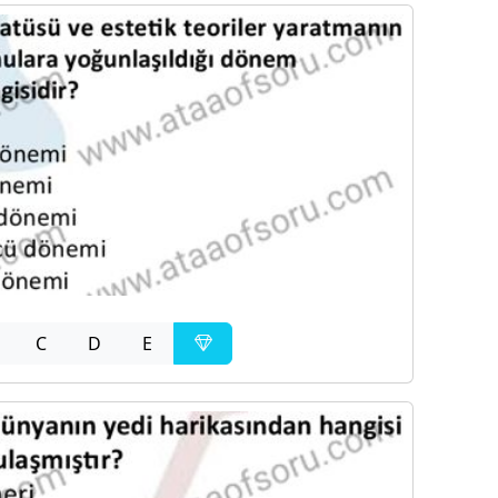
C
D
E