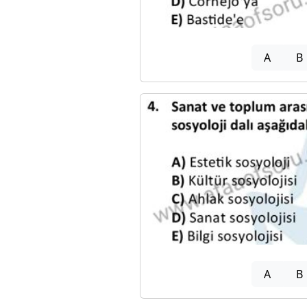
A
B
A
B