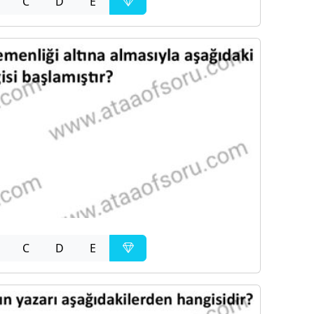
C
D
E
C
D
E