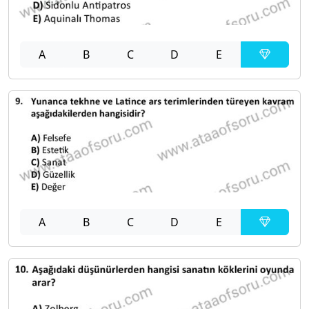
A
B
C
D
E
A
B
C
D
E