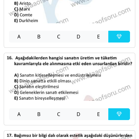
A
B
C
D
E
A
B
C
D
E