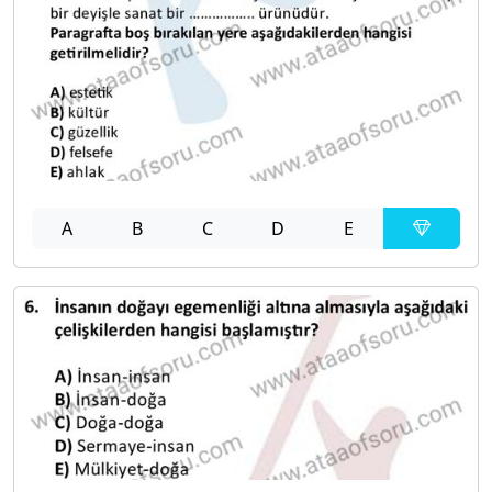
A
B
C
D
E