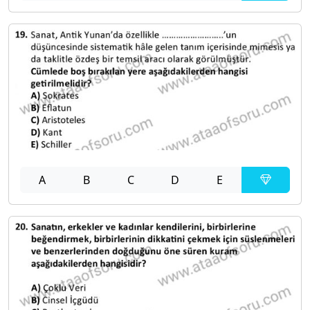
A
B
C
D
E