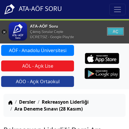
ATA-AÖF SORU
ATA-AÖF Soru
AÇ
Çıkmış Sorular Cepte
ÜCRETSİZ - Google Play'de
AÖF - Anadolu Üniversitesi
AÖL - Açık Lise
AÖO - Açık Ortaokul
Anasayfa
Dersler
Rekreasyon Liderliği
Ara Deneme Sınavı (28 Kasım)