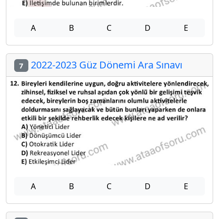
A
B
C
D
E
2022-2023 Güz Dönemi Ara Sınavı
7
A
B
C
D
E