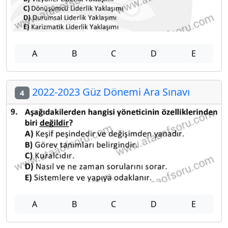
A
B
C
D
E
2022-2023 Güz Dönemi Ara Sınavı
4
A
B
C
D
E