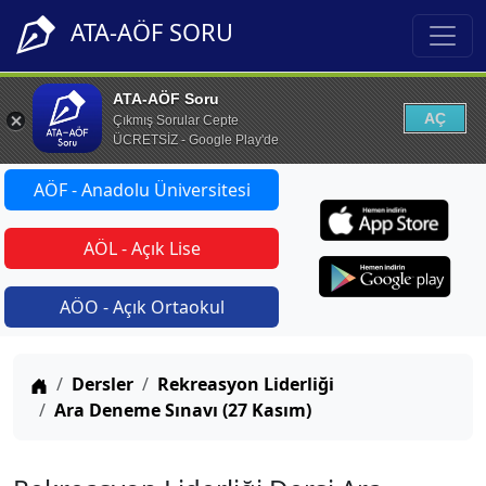
ATA-AÖF SORU
ATA-AÖF Soru
AÇ
Çıkmış Sorular Cepte
ÜCRETSİZ - Google Play'de
AÖF - Anadolu Üniversitesi
AÖL - Açık Lise
AÖO - Açık Ortaokul
Anasayfa
Dersler
Rekreasyon Liderliği
Ara Deneme Sınavı (27 Kasım)