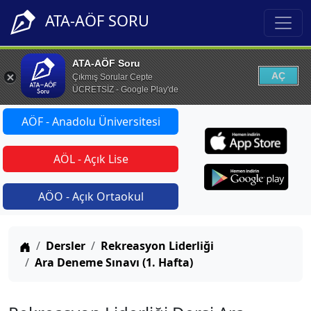
ATA-AÖF SORU
ATA-AÖF Soru
AÇ
Çıkmış Sorular Cepte
ÜCRETSİZ - Google Play'de
AÖF - Anadolu Üniversitesi
AÖL - Açık Lise
AÖO - Açık Ortaokul
Anasayfa
Dersler
Rekreasyon Liderliği
Ara Deneme Sınavı (1. Hafta)