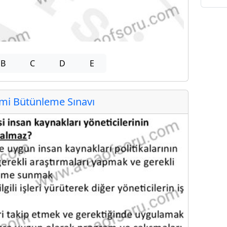
B
C
D
E
i Bütünleme Sınavı