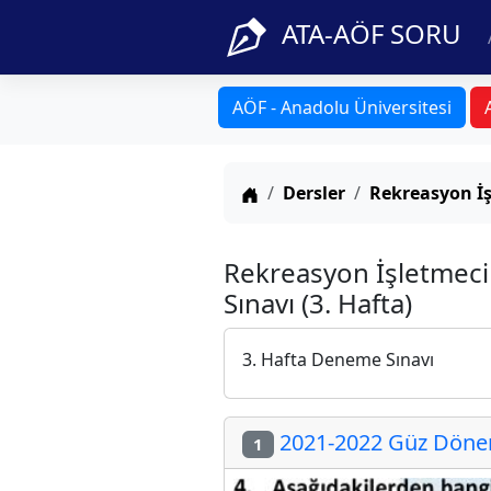
ATA-AÖF SORU
AÖF - Anadolu Üniversitesi
Anasayfa
Dersler
Rekreasyon İş
Rekreasyon İşletmec
Sınavı (3. Hafta)
3. Hafta Deneme Sınavı
2021-2022 Güz Dönem
1