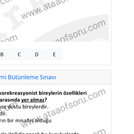
B
C
D
E
i Bütünleme Sınavı