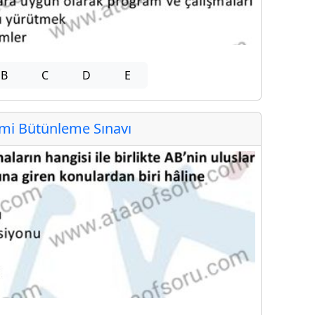
B
C
D
E
i Bütünleme Sınavı