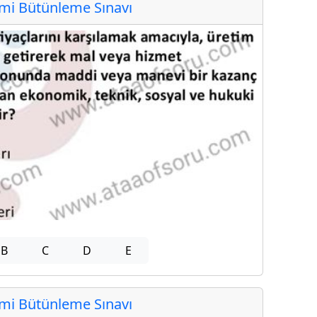
i Bütünleme Sınavı
B
C
D
E
i Bütünleme Sınavı