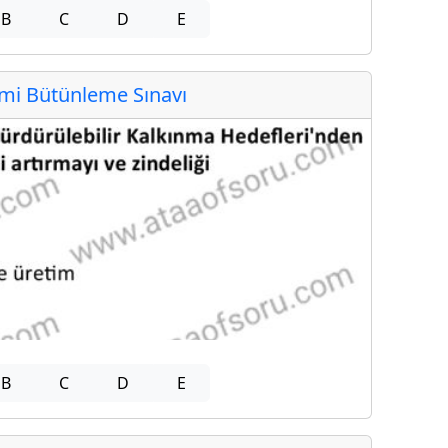
B
C
D
E
i Bütünleme Sınavı
B
C
D
E