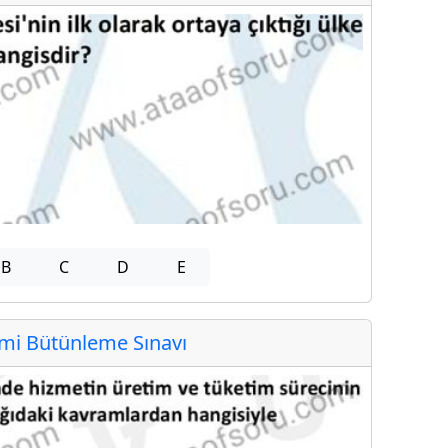
B
C
D
E
i Bütünleme Sınavı