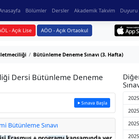
Anasayfa
Bölümler
Dersler
Akademik Takvim
Duyuru 
AÖL - Açık Lise
AÖO - Açık Ortaokul
letmeciliği
Bütünleme Deneme Sınavı (3. Hafta)
iliği Dersi Bütünleme Deneme
Diğe
Sınav
2025
Sınava Başla
2025
2025
i Bütünleme Sınavı
2025