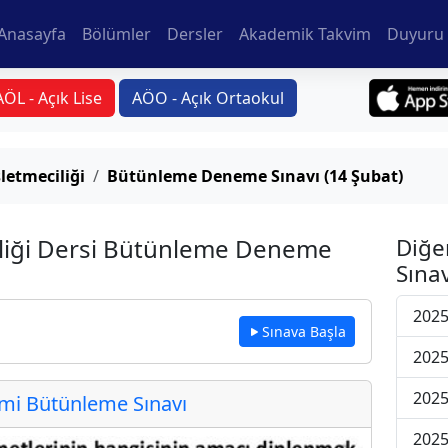
Anasayfa
Bölümler
Dersler
Akademik Takvim
Duyuru 
AÖL - Açık Lise
AÖO - Açık Ortaokul
letmeciliği
Bütünleme Deneme Sınavı (14 Şubat)
iliği Dersi Bütünleme Deneme
Diğe
Sınav
2025
Sınava Başla
2025
2025
i Bütünleme Sınavı
2025