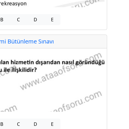
B
C
D
E
i Bütünleme Sınavı
B
C
D
E