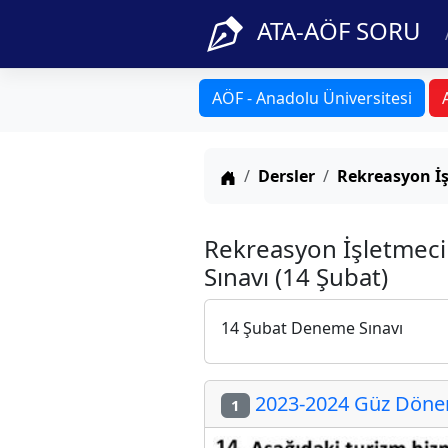
ATA-AÖF SORU
AÖF - Anadolu Üniversitesi
Anasayfa
Dersler
Rekreasyon İş
Rekreasyon İşletmec
Sınavı (14 Şubat)
14 Şubat Deneme Sınavı
2023-2024 Güz Dönem
1