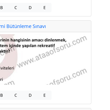
B
C
D
E
i Bütünleme Sınavı
B
C
D
E