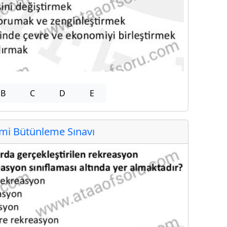
B
C
D
E
i Bütünleme Sınavı