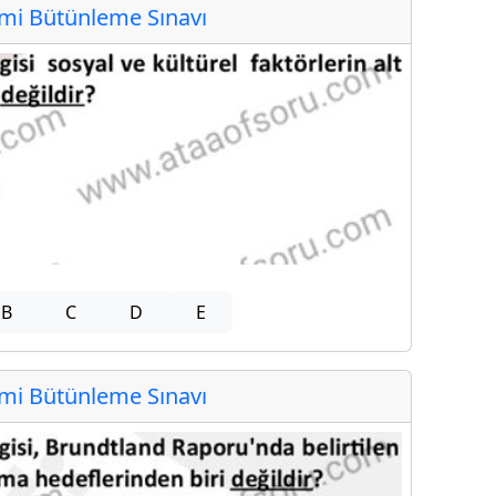
i Bütünleme Sınavı
B
C
D
E
i Bütünleme Sınavı