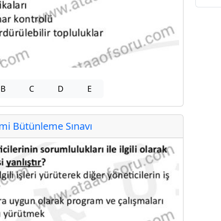
B
C
D
E
i Bütünleme Sınavı