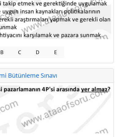
B
C
D
E
i Bütünleme Sınavı