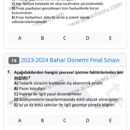
A
B
C
D
E
2023-2024 Bahar Dönemi Final Sınavı
19
A
B
C
D
E