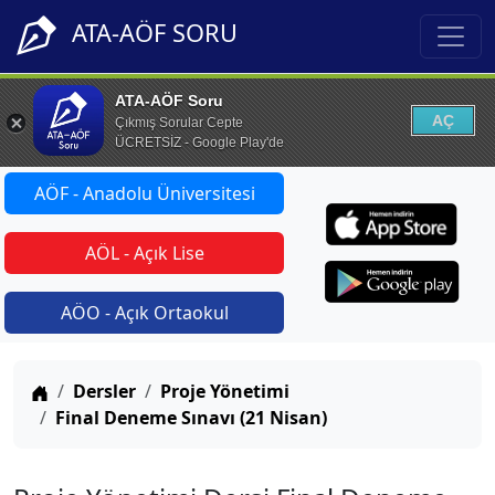
ATA-AÖF SORU
ATA-AÖF Soru
AÇ
Çıkmış Sorular Cepte
ÜCRETSİZ - Google Play'de
AÖF - Anadolu Üniversitesi
AÖL - Açık Lise
AÖO - Açık Ortaokul
Anasayfa
Dersler
Proje Yönetimi
Final Deneme Sınavı (21 Nisan)