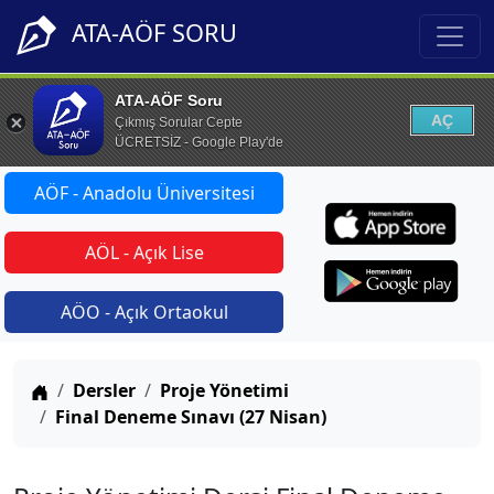
ATA-AÖF SORU
ATA-AÖF Soru
AÇ
Çıkmış Sorular Cepte
ÜCRETSİZ - Google Play'de
AÖF - Anadolu Üniversitesi
AÖL - Açık Lise
AÖO - Açık Ortaokul
Anasayfa
Dersler
Proje Yönetimi
Final Deneme Sınavı (27 Nisan)