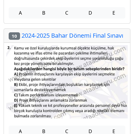
A
B
C
D
E
2024-2025 Bahar Dönemi Final Sınavı
10
A
B
C
D
E