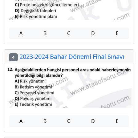
A
B
C
D
E
2023-2024 Bahar Dönemi Final Sınavı
4
A
B
C
D
E