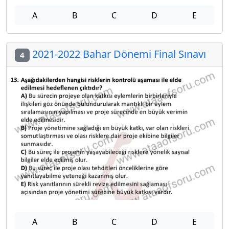
A
B
C
D
E
2021-2022 Bahar Dönemi Final Sınavı
4
A
B
C
D
E