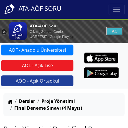
ATA-AÖF SORU
ATA-AÖF Soru
AÇ
Çıkmış Sorular Cepte
ÜCRETSİZ - Google Play'de
AÖF - Anadolu Üniversitesi
AÖL - Açık Lise
AÖO - Açık Ortaokul
Anasayfa
Dersler
Proje Yönetimi
Final Deneme Sınavı (4 Mayıs)