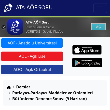
ATA-AÖF SORU
ATA-AÖF Soru
AÇ
Çıkmış Sorular Cepte
ÜCRETSİZ - Google Play'de
AÖF - Anadolu Üniversitesi
AÖL - Açık Lise
AÖO - Açık Ortaokul
Anasayfa
Dersler
Patlayıcı-Parlayıcı Maddeler ve Önlemleri
Bütünleme Deneme Sınavı (9 Haziran)