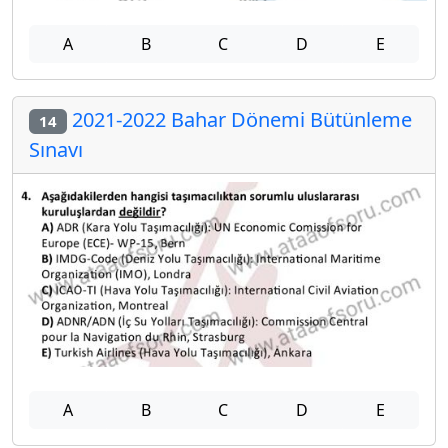
A
B
C
D
E
2021-2022 Bahar Dönemi Bütünleme
14
Sınavı
A
B
C
D
E