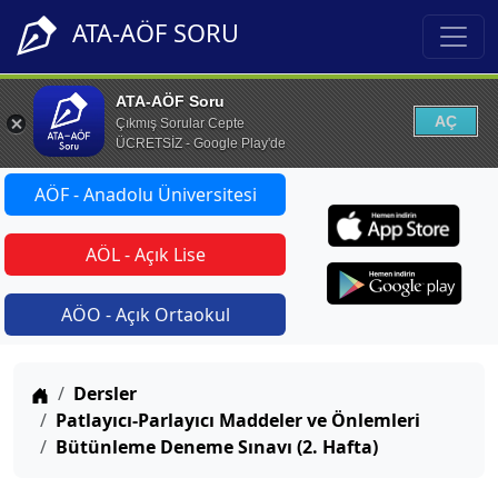
ATA-AÖF SORU
ATA-AÖF Soru
AÇ
Çıkmış Sorular Cepte
ÜCRETSİZ - Google Play'de
AÖF - Anadolu Üniversitesi
AÖL - Açık Lise
AÖO - Açık Ortaokul
Anasayfa
Dersler
Patlayıcı-Parlayıcı Maddeler ve Önlemleri
Bütünleme Deneme Sınavı (2. Hafta)