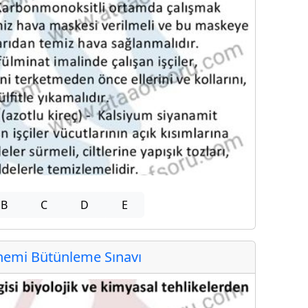
B
C
D
E
emi Bütünleme Sınavı