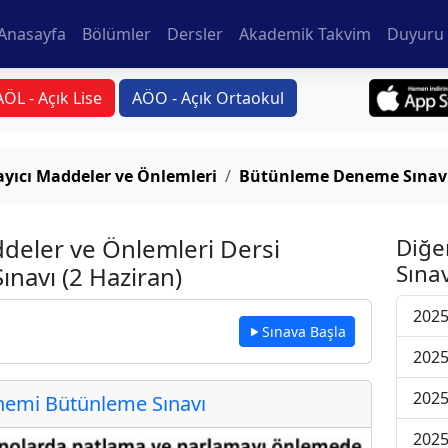
Anasayfa
Bölümler
Dersler
Akademik Takvim
Duyuru 
AÖL - Açık Lise
AÖO - Açık Ortaokul
layıcı Maddeler ve Önlemleri
Bütünleme Deneme Sınavı 
addeler ve Önlemleri Dersi
Diğe
Sınav
avı (2 Haziran)
202
Sınava Başla
202
202
emi Bütünleme Sınavı
202