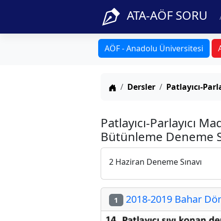
ATA-AÖF SORU
AÖF - Anadolu Üniversitesi
Anasayfa
Dersler
Patlayıcı-Par
Patlayıcı-Parlayıcı M
Bütünleme Deneme Sın
2 Haziran Deneme Sınavı
2018-2019 Bahar Dön
1