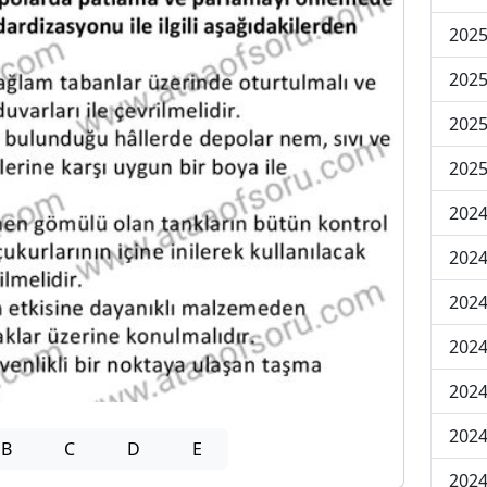
202
202
202
2025
202
202
202
202
2024
2024
B
C
D
E
2024