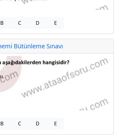
B
C
D
E
emi Bütünleme Sınavı
B
C
D
E