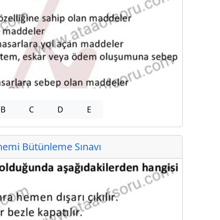
B
C
D
E
emi Bütünleme Sınavı