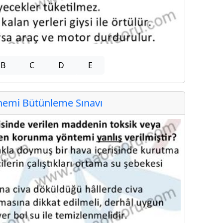
B
C
D
E
emi Bütünleme Sınavı