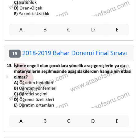
A
B
C
D
E
2018-2019 Bahar Dönemi Final Sınavı
15
A
B
C
D
E