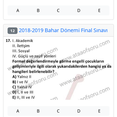
A
B
C
D
E
2018-2019 Bahar Dönemi Final Sınavı
12
A
B
C
D
E