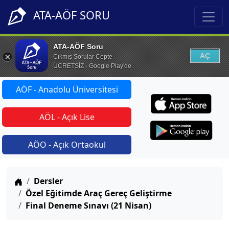
ATA-AÖF SORU
ATA-AÖF Soru
AÇ
Çıkmış Sorular Cepte
ÜCRETSİZ - Google Play'de
AÖF - Anadolu Üniversitesi
AÖL - Açık Lise
AÖO - Açık Ortaokul
Anasayfa
Dersler
Özel Eğitimde Araç Gereç Geliştirme
Final Deneme Sınavı (21 Nisan)