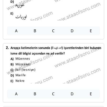
A
B
C
D
E
A
B
C
D
E