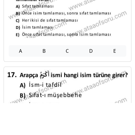
A
B
C
D
E