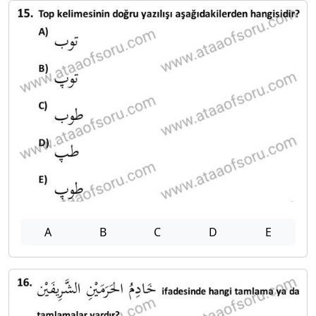
A
B
C
D
E