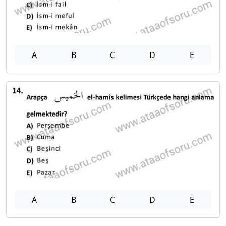
A
B
C
D
E
A
B
C
D
E