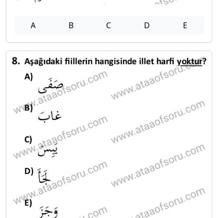
A
B
C
D
E