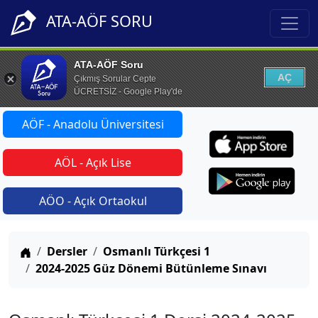
ATA-AÖF SORU
ATA-AÖF Soru
AÇ
Çıkmış Sorular Cepte
ÜCRETSİZ - Google Play'de
AÖF - Anadolu Üniversitesi
AÖL - Açık Lise
AÖO - Açık Ortaokul
Anasayfa
Dersler
Osmanlı Türkçesi 1
2024-2025 Güz Dönemi Bütünleme Sınavı