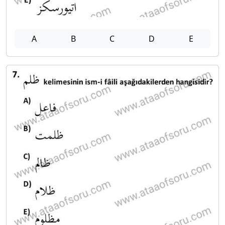
A
B
C
D
E