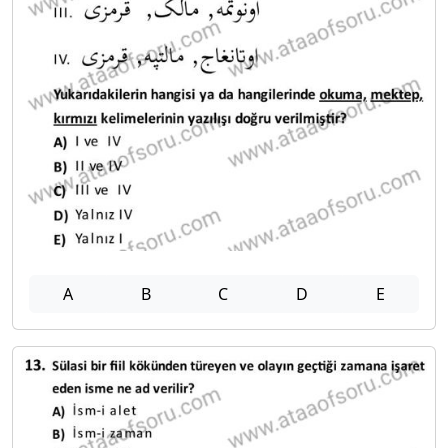
A
B
C
D
E