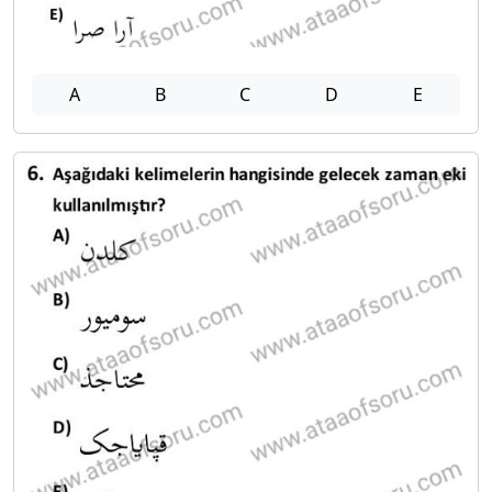
A
B
C
D
E