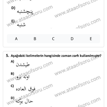
A
B
C
D
E