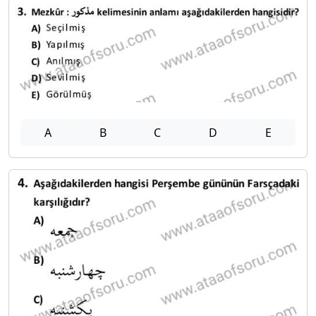
A
B
C
D
E