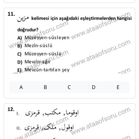
A
B
C
D
E