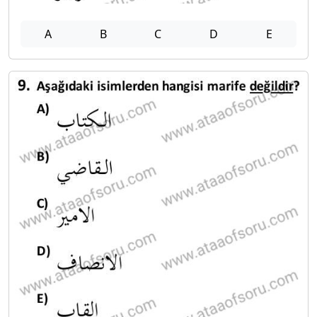
A
B
C
D
E