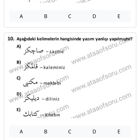
A
B
C
D
E
A
B
C
D
E