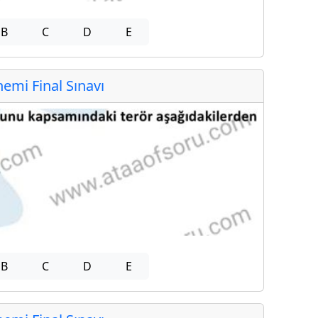
B
C
D
E
mi Final Sınavı
B
C
D
E