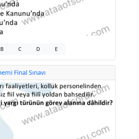
B
C
D
E
mi Final Sınavı