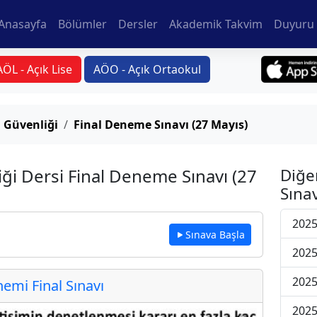
Anasayfa
Bölümler
Dersler
Akademik Takvim
Duyuru 
AÖL - Açık Lise
AÖO - Açık Ortaokul
 Güvenliği
Final Deneme Sınavı (27 Mayıs)
ği Dersi Final Deneme Sınavı (27
Diğe
Sınav
2025
Sınava Başla
2025
2025
mi Final Sınavı
2025