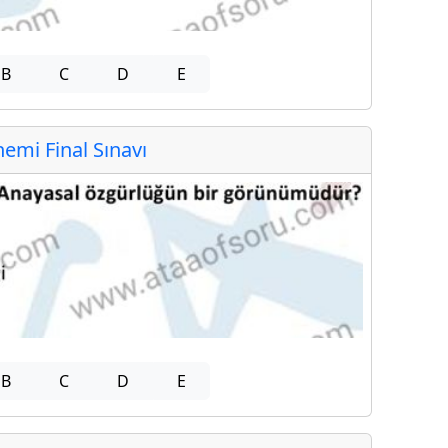
B
C
D
E
mi Final Sınavı
B
C
D
E