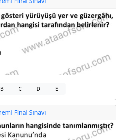
mi Final Sınavı
B
C
D
E
mi Final Sınavı