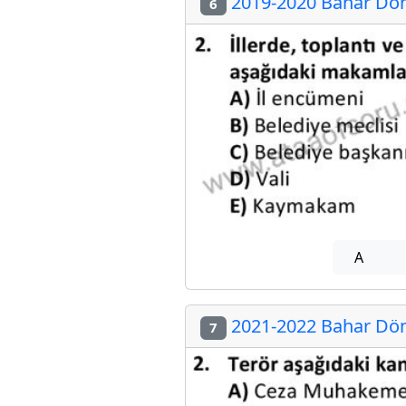
2019-2020 Bahar Döne
6
A
2021-2022 Bahar Döne
7