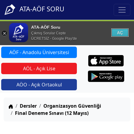
ATA-AÖF SORU
ATA-AÖF Soru
AÇ
Çıkmış Sorular Cepte
ÜCRETSİZ - Google Play'de
AÖF - Anadolu Üniversitesi
AÖL - Açık Lise
AÖO - Açık Ortaokul
Anasayfa
Dersler
Organizasyon Güvenliği
Final Deneme Sınavı (12 Mayıs)