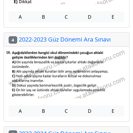
A
B
C
D
E
2022-2023 Güz Dönemi Ara Sınavı
4
A
B
C
D
E