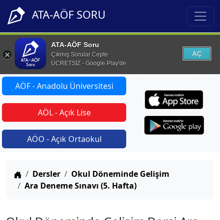
ATA-AÖF SORU
ATA-AÖF Soru
AÇ
Çıkmış Sorular Cepte
ÜCRETSİZ - Google Play'de
AÖF - Anadolu Üniversitesi
AÖL - Açık Lise
AÖO - Açık Ortaokul
Anasayfa
Dersler
Okul Döneminde Gelişim
Ara Deneme Sınavı (5. Hafta)