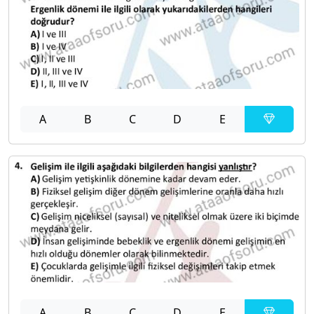
A
B
C
D
E
A
B
C
D
E