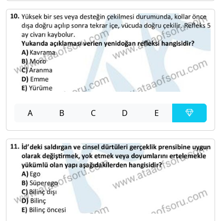
A
B
C
D
E