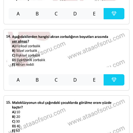
A
B
C
D
E
A
B
C
D
E