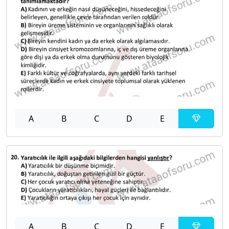
A
B
C
D
E
A
B
C
D
E