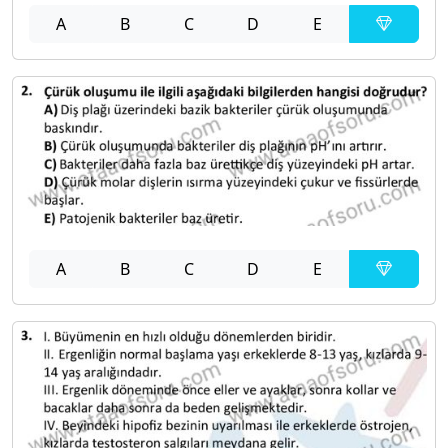
A
B
C
D
E
A
B
C
D
E