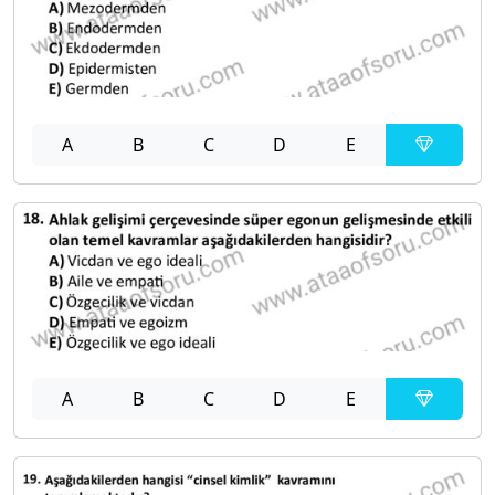
A
B
C
D
E
A
B
C
D
E