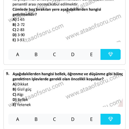
A
B
C
D
E
A
B
C
D
E