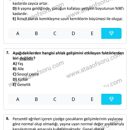
A
B
C
D
E
A
B
C
D
E