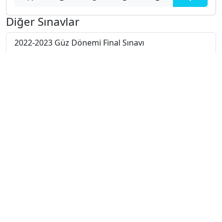
Diğer Sınavlar
2022-2023 Güz Dönemi Final Sınavı
2021-2022 Güz Dönemi Bütünleme Sınavı
2021-2022 Güz Dönemi Ara Sınavı
2021-2022 Güz Dönemi Final Sınavı
2022-2023 Yaz Okulu Dönemi Mezuniyet Üç Ders
Sınavı
2023-2024 Güz Dönemi Ara Sınavı
2023-2024 Güz Dönemi Bütünleme Sınavı
2023-2024 Güz Dönemi Final Sınavı
2023-2024 Yaz Okulu Dönemi Mezuniyet Üç Ders