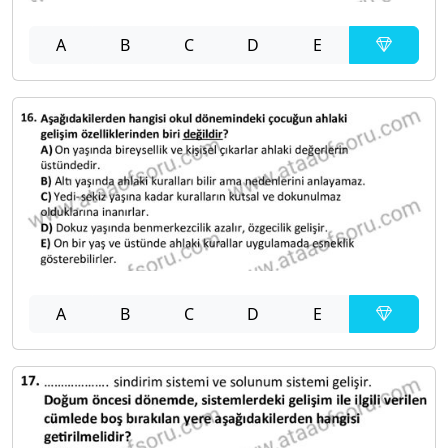
A
B
C
D
E
A
B
C
D
E