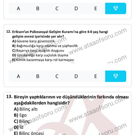
A
B
C
D
E
A
B
C
D
E