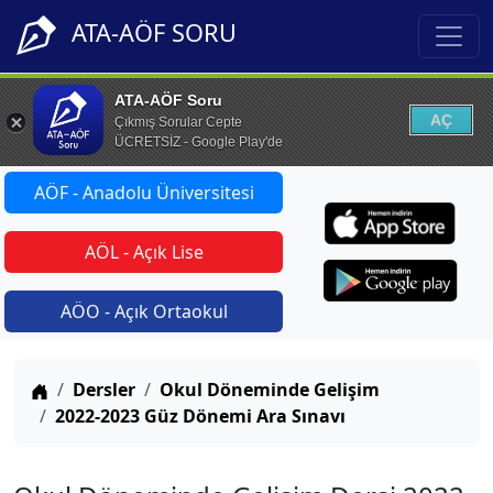
ATA-AÖF SORU
ATA-AÖF Soru
AÇ
Çıkmış Sorular Cepte
ÜCRETSİZ - Google Play'de
AÖF - Anadolu Üniversitesi
AÖL - Açık Lise
AÖO - Açık Ortaokul
Anasayfa
Dersler
Okul Döneminde Gelişim
2022-2023 Güz Dönemi Ara Sınavı