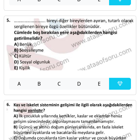
A
B
C
D
E