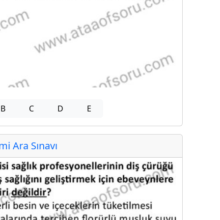
B
C
D
E
i Ara Sınavı