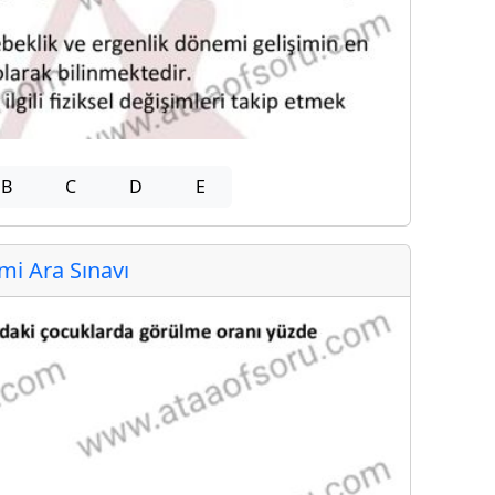
B
C
D
E
i Ara Sınavı