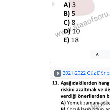
A
2021-2022 Güz Dönem
6