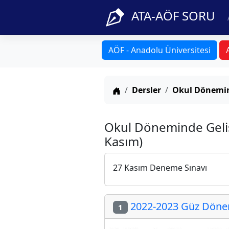
ATA-AÖF SORU
AÖF - Anadolu Üniversitesi
Anasayfa
Dersler
Okul Dönemin
Okul Döneminde Geliş
Kasım)
27 Kasım Deneme Sınavı
2022-2023 Güz Dönem
1