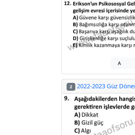
A
2022-2023 Güz Dönem
2