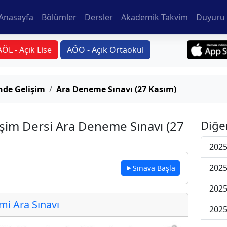
Anasayfa
Bölümler
Dersler
Akademik Takvim
Duyuru 
AÖL - Açık Lise
AÖO - Açık Ortaokul
de Gelişim
Ara Deneme Sınavı (27 Kasım)
im Dersi Ara Deneme Sınavı (27
Diğe
2025
2025
Sınava Başla
2025
i Ara Sınavı
2025