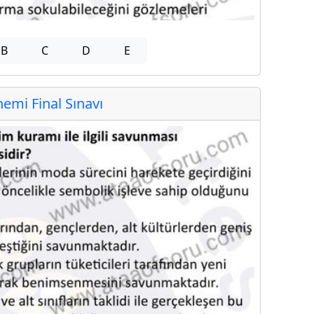
B
C
D
E
mi Final Sınavı