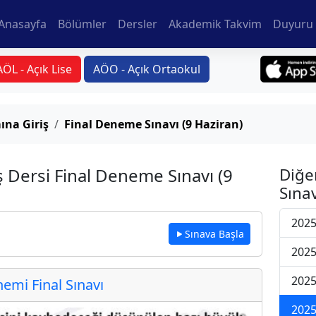
Anasayfa
Bölümler
Dersler
Akademik Takvim
Duyuru 
AÖL - Açık Lise
AÖO - Açık Ortaokul
ına Giriş
Final Deneme Sınavı (9 Haziran)
 Dersi Final Deneme Sınavı (9
Diğe
Sınav
2025
Sınava Başla
2025
2025
mi Final Sınavı
2025