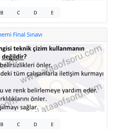
B
C
D
E
mi Final Sınavı
B
C
D
E