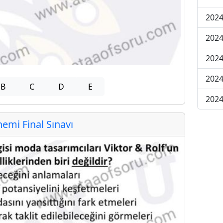
2024
2024
2024
2024
B
C
D
E
2024
mi Final Sınavı