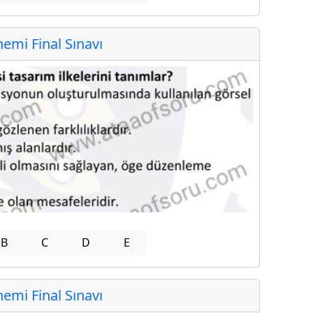
mi Final Sınavı
B
C
D
E
mi Final Sınavı