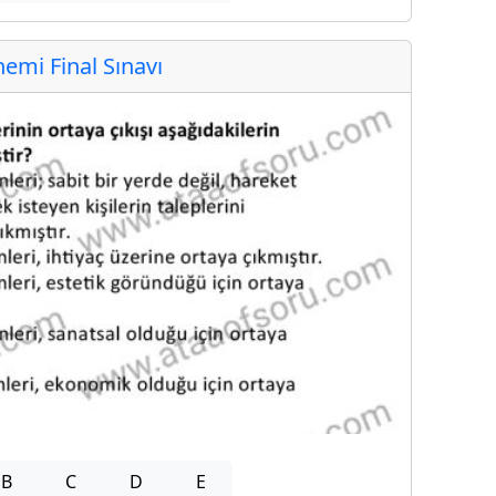
mi Final Sınavı
B
C
D
E