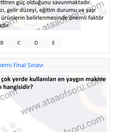
B
C
D
E
mi Final Sınavı