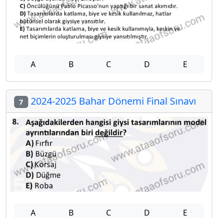
A
B
C
D
E
2024-2025 Bahar Dönemi Final Sınavı
7
A
B
C
D
E