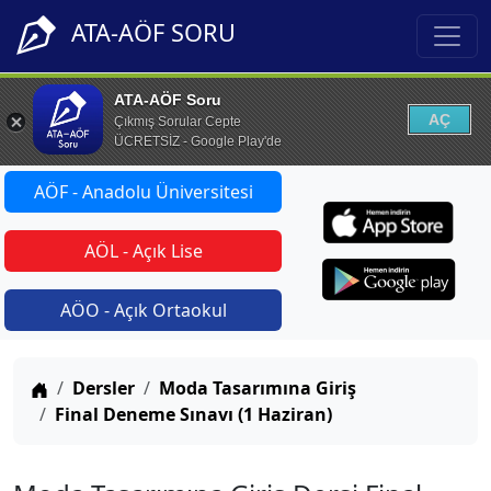
ATA-AÖF SORU
ATA-AÖF Soru
AÇ
Çıkmış Sorular Cepte
ÜCRETSİZ - Google Play'de
AÖF - Anadolu Üniversitesi
AÖL - Açık Lise
AÖO - Açık Ortaokul
Anasayfa
Dersler
Moda Tasarımına Giriş
Final Deneme Sınavı (1 Haziran)