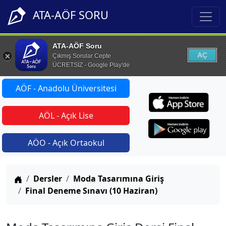
ATA-AÖF SORU
ATA-AÖF Soru
AÇ
Çıkmış Sorular Cepte
ÜCRETSİZ - Google Play'de
AÖF - Anadolu Üniversitesi
AÖL - Açık Lise
AÖO - Açık Ortaokul
Anasayfa
Dersler
Moda Tasarımına Giriş
Final Deneme Sınavı (10 Haziran)