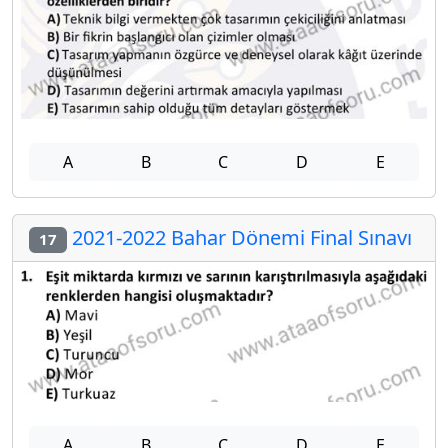
A
B
C
D
E
2021-2022 Bahar Dönemi Final Sınavı
17
A
B
C
D
E