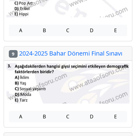
A
B
C
D
E
2024-2025 Bahar Dönemi Final Sınavı
9
A
B
C
D
E