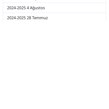
2024-2025 4 Ağustos
2024-2025 28 Temmuz
2024-2025 21 Temmuz
2023-2024 7. Hafta
2023-2024 6. Hafta
2023-2024 5. Hafta
2023-2024 4. Hafta
2023-2024 3. Hafta
2023-2024 2. Hafta
2023-2024 1. Hafta