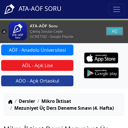
ATA-AÖF SORU
ATA-AÖF Soru
AÇ
Çıkmış Sorular Cepte
ÜCRETSİZ - Google Play'de
AÖF - Anadolu Üniversitesi
AÖL - Açık Lise
AÖO - Açık Ortaokul
Anasayfa
Dersler
Mikro İktisat
Mezuniyet Üç Ders Deneme Sınavı (4. Hafta)