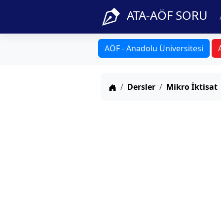
ATA-AÖF SORU
AÖF - Anadolu Üniversitesi
Anasayfa
Dersler
Mikro İktisat