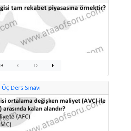
B
C
D
E
Üç Ders Sınavı