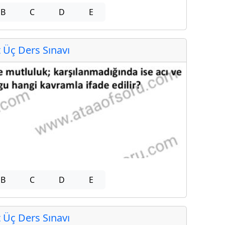
B
C
D
E
Üç Ders Sınavı
B
C
D
E
Üç Ders Sınavı