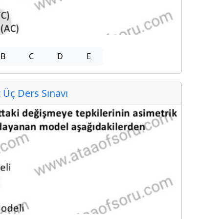
B
C
D
E
Üç Ders Sınavı