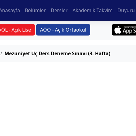
Anasayfa
Bölümler
Dersler
Akademik Takvim
Duyuru 
AÖL - Açık Lise
AÖO - Açık Ortaokul
Mezuniyet Üç Ders Deneme Sınavı (3. Hafta)