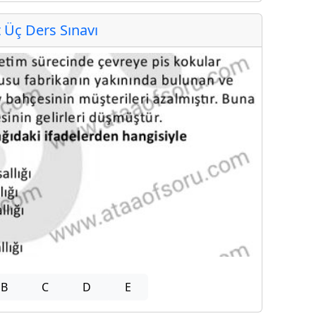
Üç Ders Sınavı
B
C
D
E