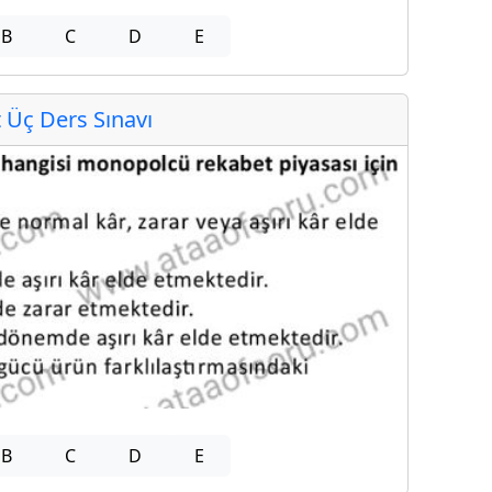
B
C
D
E
Üç Ders Sınavı
B
C
D
E