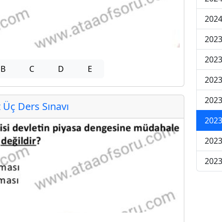
202
2023
2023
B
C
D
E
2023
2023
Üç Ders Sınavı
2023
2023
2023