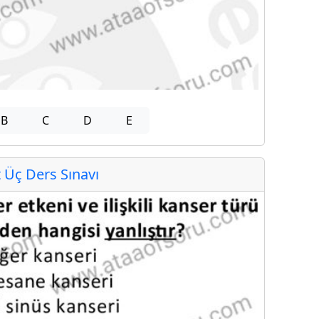
B
C
D
E
Üç Ders Sınavı