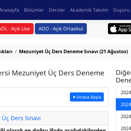
Anasayfa
Bölümler
Dersler
Akademik Takvim
Duyuru 
AÖL - Açık Lise
AÖO - Açık Ortaokul
ıkları
Mezuniyet Üç Ders Deneme Sınavı (21 Ağustos)
Dersi Mezuniyet Üç Ders Deneme
Diğe
Dene
2024
Sınava Başla
2024
2024
Üç Ders Sınavı
2024