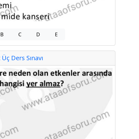
B
C
D
E
Üç Ders Sınavı