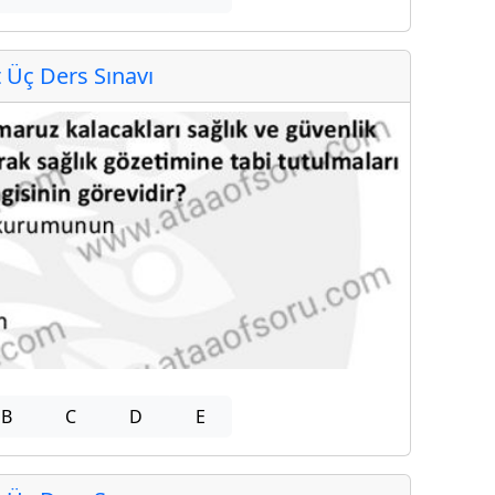
Üç Ders Sınavı
B
C
D
E