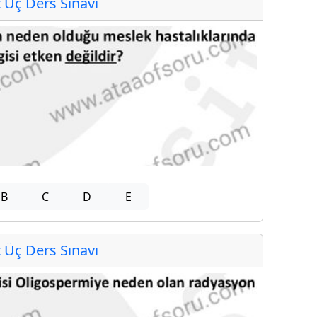
Üç Ders Sınavı
B
C
D
E
Üç Ders Sınavı