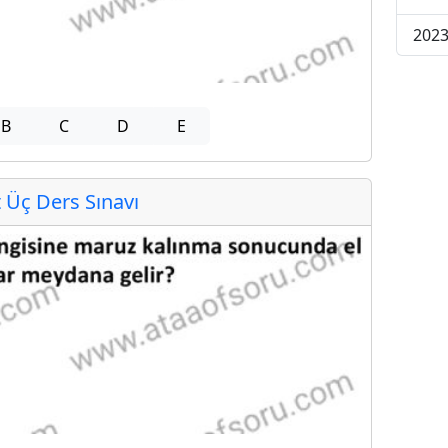
2023
B
C
D
E
Üç Ders Sınavı