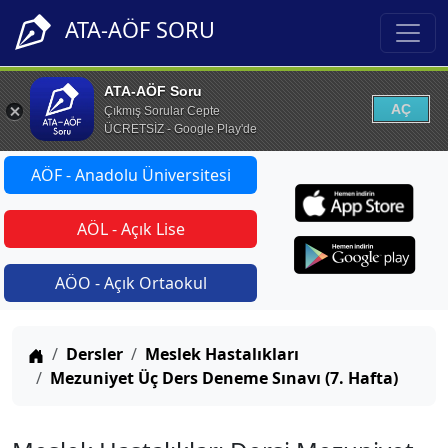
ATA-AÖF SORU
ATA-AÖF Soru
AÇ
Çıkmış Sorular Cepte
ÜCRETSİZ - Google Play'de
AÖF - Anadolu Üniversitesi
AÖL - Açık Lise
AÖO - Açık Ortaokul
Anasayfa
Dersler
Meslek Hastalıkları
Mezuniyet Üç Ders Deneme Sınavı (7. Hafta)