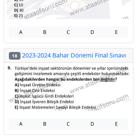
A
B
C
D
E
2023-2024 Bahar Dönemi Final Sınavı
18
A
B
C
D
E