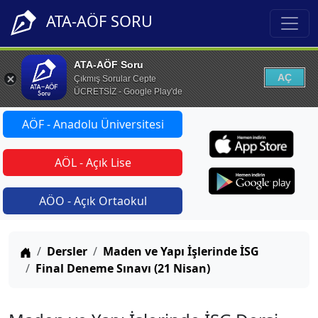
ATA-AÖF SORU
ATA-AÖF Soru
AÇ
Çıkmış Sorular Cepte
ÜCRETSİZ - Google Play'de
AÖF - Anadolu Üniversitesi
AÖL - Açık Lise
AÖO - Açık Ortaokul
Anasayfa
Dersler
Maden ve Yapı İşlerinde İSG
Final Deneme Sınavı (21 Nisan)