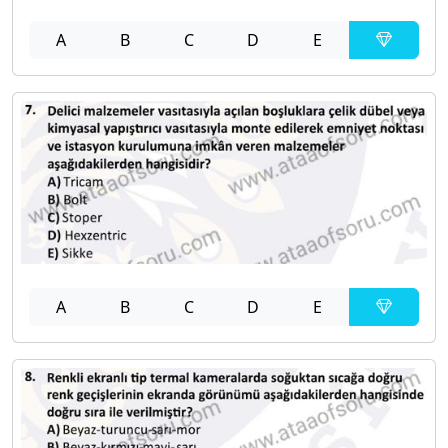
A
B
C
D
E
A
B
C
D
E