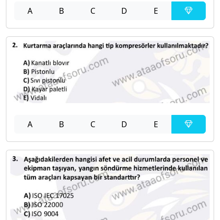
A
B
C
D
E
A
B
C
D
E