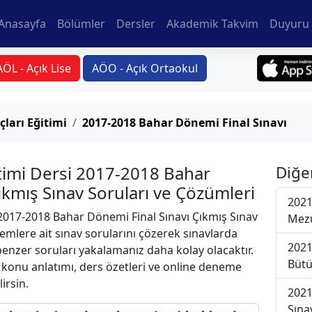
Anasayfa
Bölümler
Dersler
Akademik Takvim
Duyuru 
AÖL - Açık Lise
AÖO - Açık Ortaokul
ları Eğitimi
2017-2018 Bahar Dönemi Final Sınavı
timi Dersi 2017-2018 Bahar
Diğe
ıkmış Sınav Soruları ve Çözümleri
2021
017-2018 Bahar Dönemi Final Sınavı Çıkmış Sınav
Mezu
emlere ait sınav sorularını çözerek sınavlarda
2021
 benzer soruları yakalamanız daha kolay olacaktır.
Bütü
r konu anlatımı, ders özetleri ve online deneme
lirsin.
2021
Sına