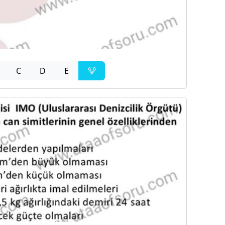
C
D
E