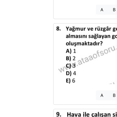
A
B
A
B