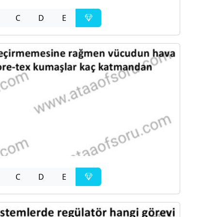
C
D
E
C
D
E