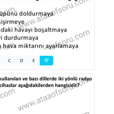
C
D
E