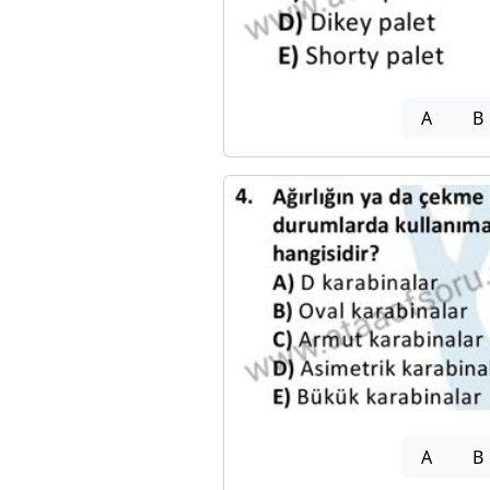
A
B
A
B