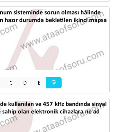
C
D
E