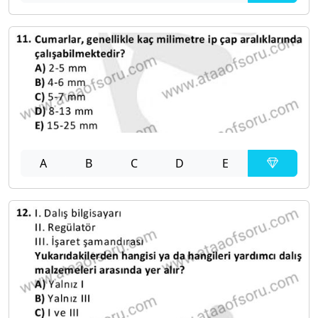
A
B
C
D
E