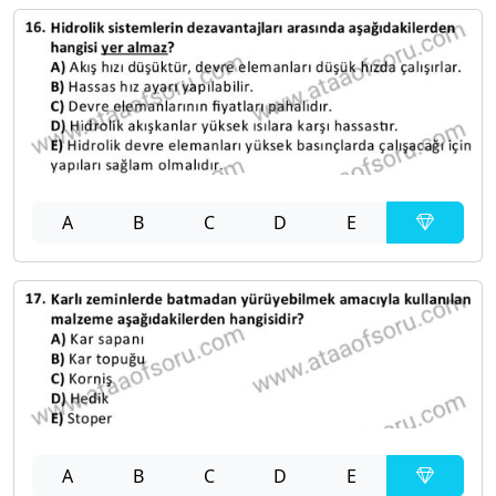
A
B
C
D
E
A
B
C
D
E