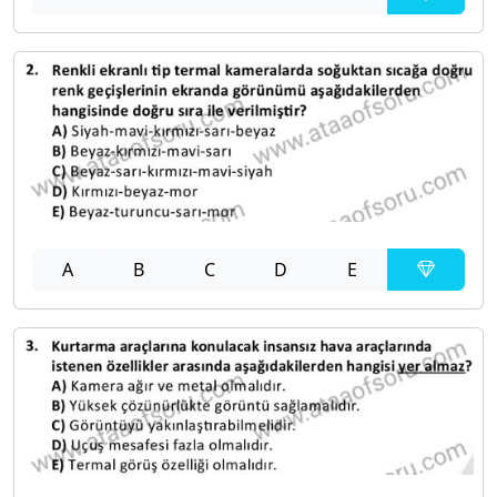
A
B
C
D
E