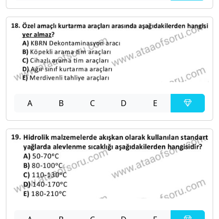
A
B
C
D
E