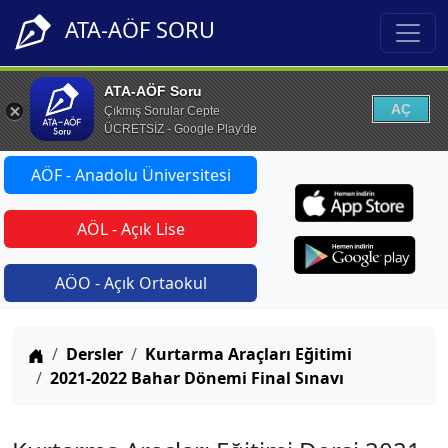
ATA-AÖF SORU
ATA-AÖF Soru
AÇ
Çıkmış Sorular Cepte
ÜCRETSİZ - Google Play'de
AÖF - Anadolu Üniversitesi
AÖL - Açık Lise
AÖO - Açık Ortaokul
Anasayfa
Dersler
Kurtarma Araçları Eğitimi
2021-2022 Bahar Dönemi Final Sınavı