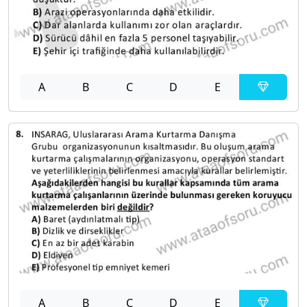
A
B
C
D
E
A
B
C
D
E