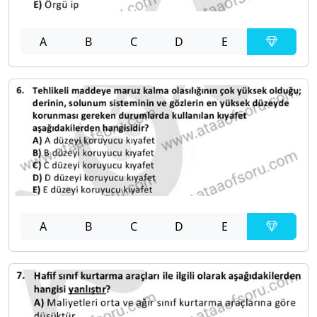
A
B
C
D
E
A
B
C
D
E