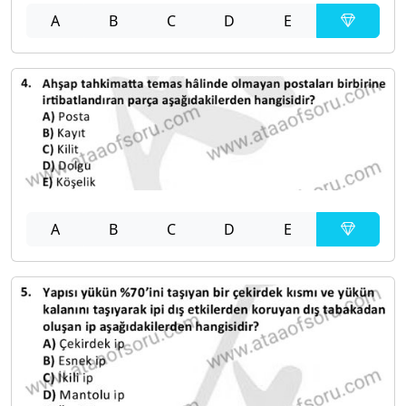
A
B
C
D
E
A
B
C
D
E