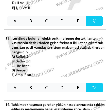
A
B
C
D
E
A
B
C
D
E