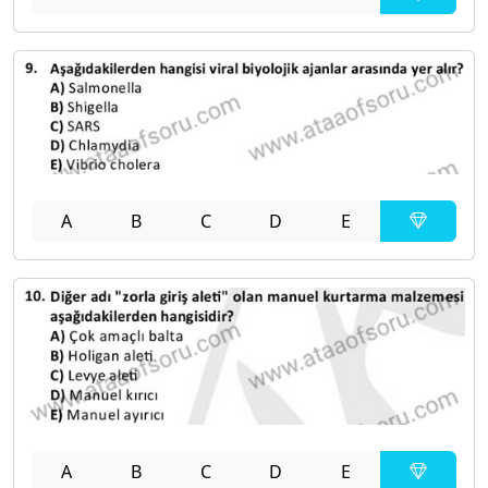
A
B
C
D
E
A
B
C
D
E