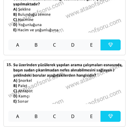
A
B
C
D
E
A
B
C
D
E