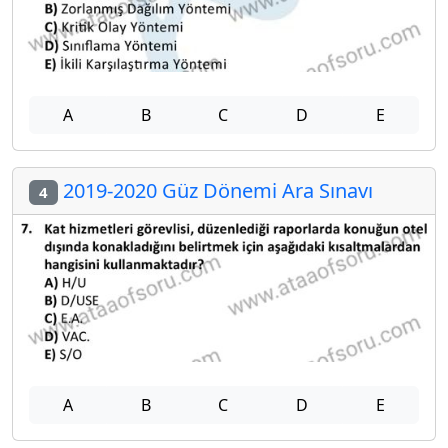
A
B
C
D
E
2019-2020 Güz Dönemi Ara Sınavı
4
A
B
C
D
E