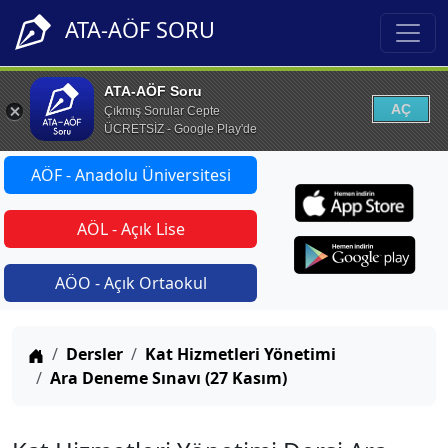
ATA-AÖF SORU
ATA-AÖF Soru
AÇ
Çıkmış Sorular Cepte
ÜCRETSİZ - Google Play'de
AÖF - Anadolu Üniversitesi
AÖL - Açık Lise
AÖO - Açık Ortaokul
Anasayfa
Dersler
Kat Hizmetleri Yönetimi
Ara Deneme Sınavı (27 Kasım)