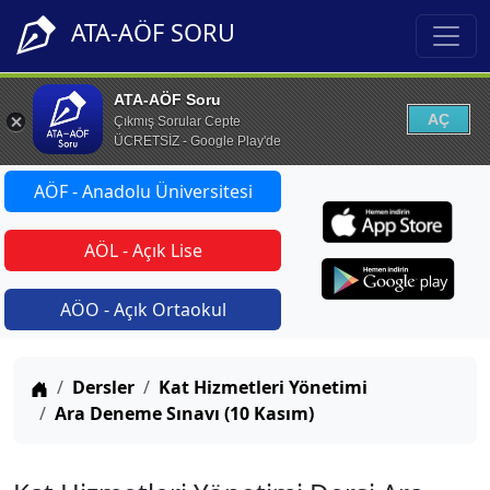
ATA-AÖF SORU
ATA-AÖF Soru
AÇ
Çıkmış Sorular Cepte
ÜCRETSİZ - Google Play'de
AÖF - Anadolu Üniversitesi
AÖL - Açık Lise
AÖO - Açık Ortaokul
Anasayfa
Dersler
Kat Hizmetleri Yönetimi
Ara Deneme Sınavı (10 Kasım)