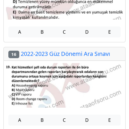
A
B
C
D
E
2022-2023 Güz Dönemi Ara Sınavı
16
A
B
C
D
E