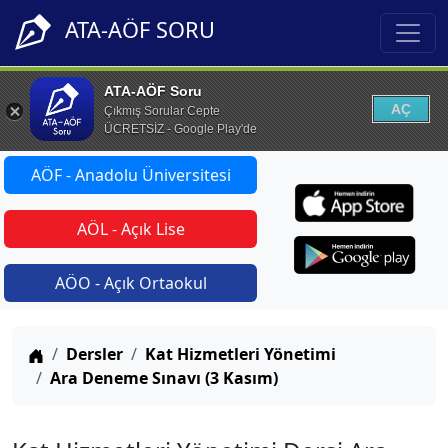
ATA-AÖF SORU
ATA-AÖF Soru
AÇ
Çıkmış Sorular Cepte
ÜCRETSİZ - Google Play'de
AÖF - Anadolu Üniversitesi
AÖL - Açık Lise
AÖO - Açık Ortaokul
Anasayfa
Dersler
Kat Hizmetleri Yönetimi
Ara Deneme Sınavı (3 Kasım)