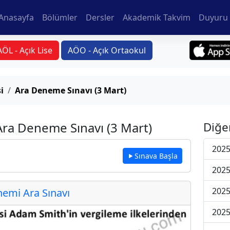
Anasayfa
Bölümler
Dersler
Akademik Takvim
Duyuru 
AÖL - Açık Lise
AÖO - Açık Ortaokul
i
Ara Deneme Sınavı (3 Mart)
Ara Deneme Sınavı (3 Mart)
Diğe
2025
Sınava Başla
2025
2025
emi Ara Sınavı
2025