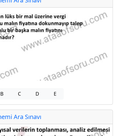
emi Ara Sınavı
B
C
D
E
emi Ara Sınavı