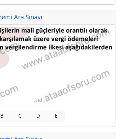
emi Ara Sınavı
B
C
D
E