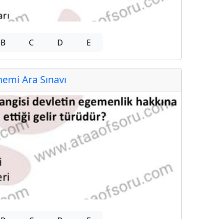
B
C
D
E
emi Ara Sınavı