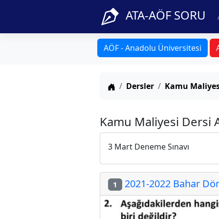
ATA-AÖF SORU
AÖF - Anadolu Üniversitesi
Anasayfa
Dersler
Kamu Maliyes
Kamu Maliyesi Dersi 
3 Mart Deneme Sınavı
2021-2022 Bahar Dön
1