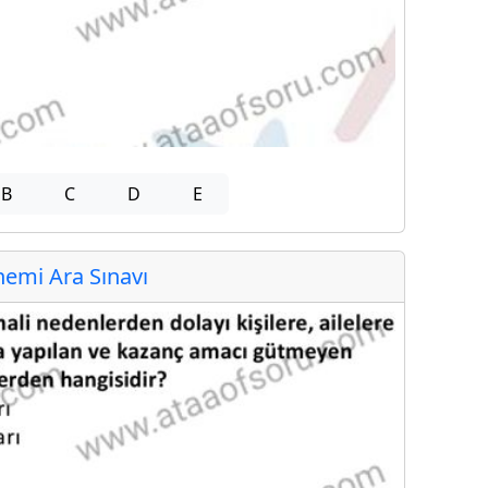
B
C
D
E
emi Ara Sınavı