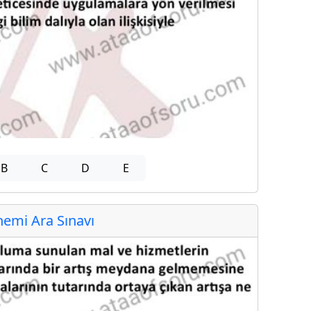
B
C
D
E
emi Ara Sınavı