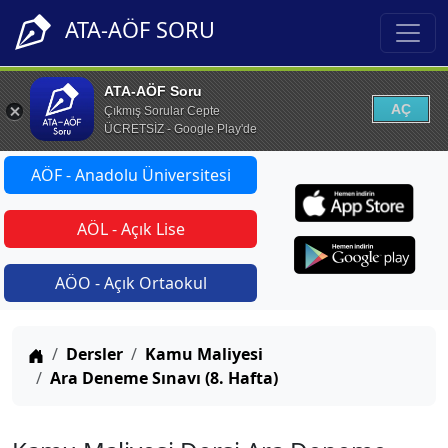
ATA-AÖF SORU
ATA-AÖF Soru
AÇ
Çıkmış Sorular Cepte
ÜCRETSİZ - Google Play'de
AÖF - Anadolu Üniversitesi
AÖL - Açık Lise
AÖO - Açık Ortaokul
Anasayfa
Dersler
Kamu Maliyesi
Ara Deneme Sınavı (8. Hafta)