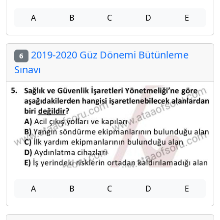
A
B
C
D
E
2019-2020 Güz Dönemi Bütünleme
6
Sınavı
A
B
C
D
E