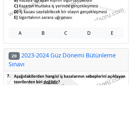
A
B
C
D
E
2023-2024 Güz Dönemi Bütünleme
20
Sınavı
A
B
C
D
E