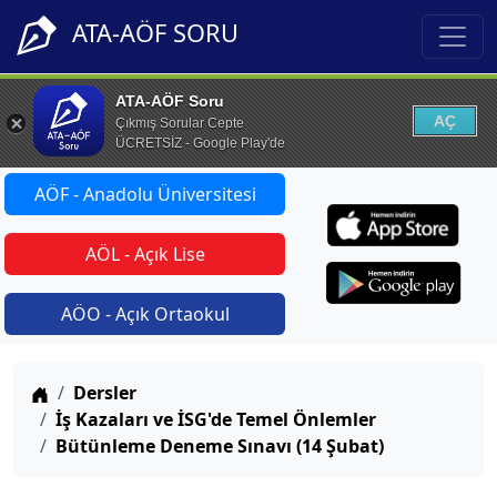
ATA-AÖF SORU
ATA-AÖF Soru
AÇ
Çıkmış Sorular Cepte
ÜCRETSİZ - Google Play'de
AÖF - Anadolu Üniversitesi
AÖL - Açık Lise
AÖO - Açık Ortaokul
Anasayfa
Dersler
İş Kazaları ve İSG'de Temel Önlemler
Bütünleme Deneme Sınavı (14 Şubat)