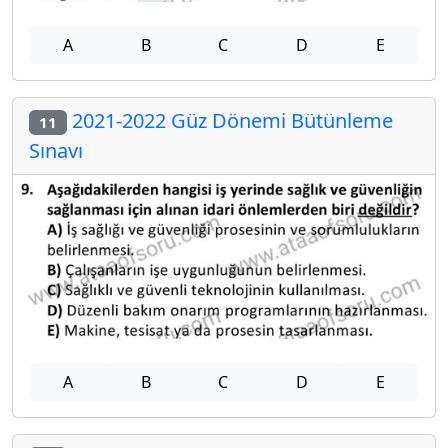
A
B
C
D
E
2021-2022 Güz Dönemi Bütünleme
11
Sınavı
A
B
C
D
E