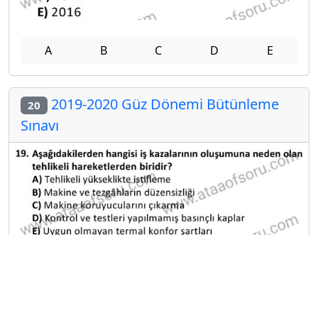
A
B
C
D
E
2019-2020 Güz Dönemi Bütünleme
20
Sınavı
A
B
C
D
E
Diğer Bütünleme Deneme Sınavları