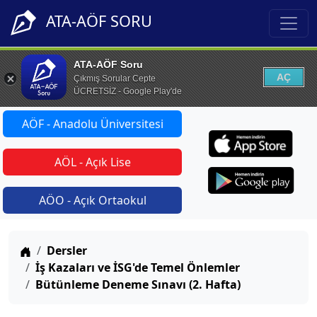
ATA-AÖF SORU
ATA-AÖF Soru
AÇ
Çıkmış Sorular Cepte
ÜCRETSİZ - Google Play'de
AÖF - Anadolu Üniversitesi
AÖL - Açık Lise
AÖO - Açık Ortaokul
Anasayfa
Dersler
İş Kazaları ve İSG'de Temel Önlemler
Bütünleme Deneme Sınavı (2. Hafta)