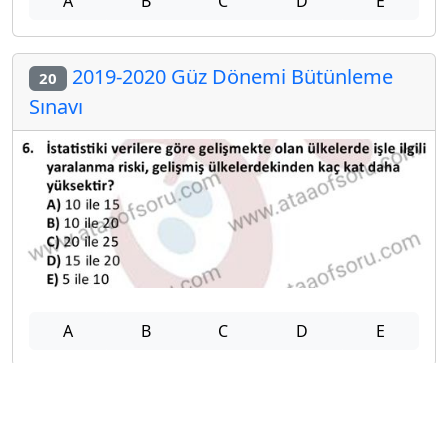
A
B
C
D
E
2019-2020 Güz Dönemi Bütünleme
20
Sınavı
A
B
C
D
E
Diğer Bütünleme Deneme Sınavları
2025-2026 12 Şubat