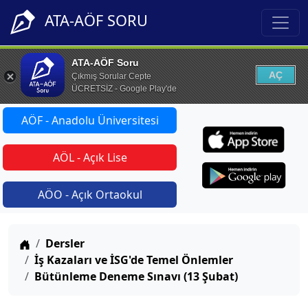
ATA-AÖF SORU
ATA-AÖF Soru
AÇ
Çıkmış Sorular Cepte
ÜCRETSİZ - Google Play'de
AÖF - Anadolu Üniversitesi
AÖL - Açık Lise
AÖO - Açık Ortaokul
Anasayfa
Dersler
İş Kazaları ve İSG'de Temel Önlemler
Bütünleme Deneme Sınavı (13 Şubat)