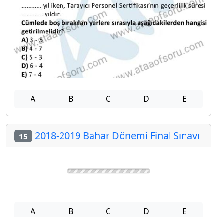
A
B
C
D
E
2018-2019 Bahar Dönemi Final Sınavı
15
A
B
C
D
E