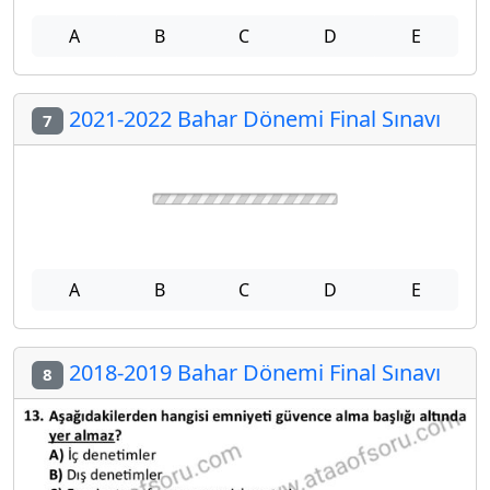
A
B
C
D
E
2021-2022 Bahar Dönemi Final Sınavı
7
A
B
C
D
E
2018-2019 Bahar Dönemi Final Sınavı
8