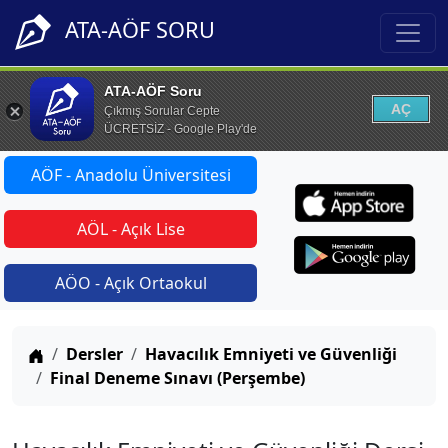
ATA-AÖF SORU
ATA-AÖF Soru
AÇ
Çıkmış Sorular Cepte
ÜCRETSİZ - Google Play'de
AÖF - Anadolu Üniversitesi
AÖL - Açık Lise
AÖO - Açık Ortaokul
Anasayfa
Dersler
Havacılık Emniyeti ve Güvenliği
Final Deneme Sınavı (Perşembe)