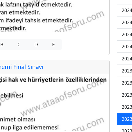
2024
2024
2024
B
C
D
E
2024
2024
mi Final Sınavı
202
202
202
2023
2023
2023