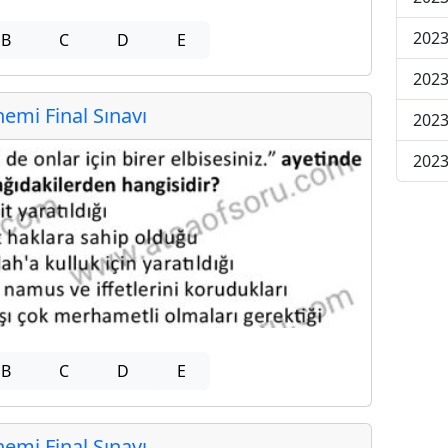
2023
B
C
D
E
2023
mi Final Sınavı
2023
2023
B
C
D
E
mi Final Sınavı