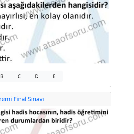
B
C
D
E
mi Final Sınavı