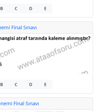
B
C
D
E
mi Final Sınavı
B
C
D
E
emi Final Sınavı