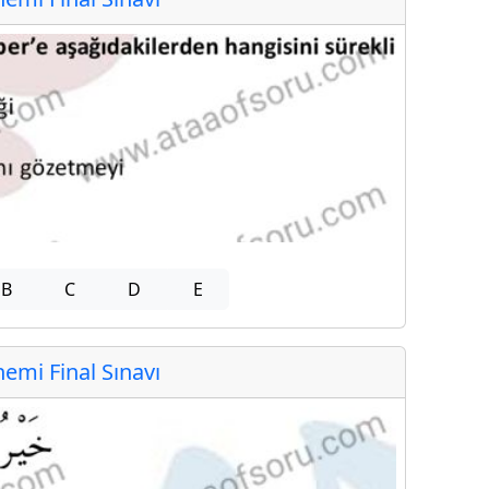
B
C
D
E
mi Final Sınavı