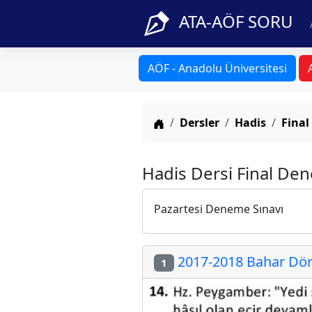
ATA-AÖF SORU
AÖF - Anadolu Üniversitesi
Anasayfa
Dersler
Hadis
Final
Hadis Dersi Final Den
Pazartesi Deneme Sınavı
2017-2018 Bahar Döne
1