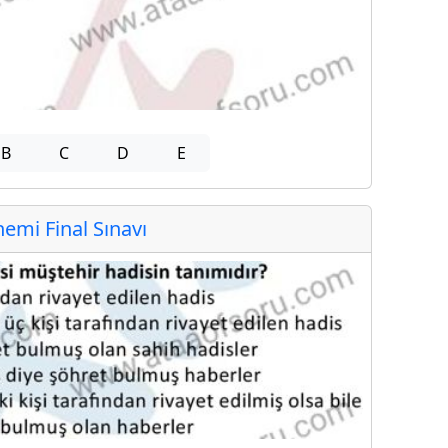
B
C
D
E
mi Final Sınavı