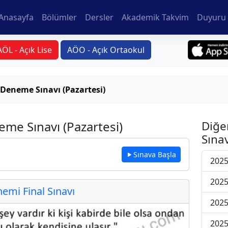
Anasayfa
Bölümler
Dersler
Akademik Takvim
Duyuru 
AÖL - Açık Lise
AÖO - Açık Ortaokul
 Deneme Sınavı (Pazartesi)
eme Sınavı (Pazartesi)
Diğe
Sınav
Sınava Başla
2025
2025
mi Final Sınavı
2025
2025