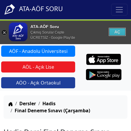
ATA-AÖF SORU
ATA-AÖF Soru
AÇ
Çıkmış Sorular Cepte
ÜCRETSİZ - Google Play'de
AÖF - Anadolu Üniversitesi
AÖL - Açık Lise
AÖO - Açık Ortaokul
Anasayfa
Dersler
Hadis
Final Deneme Sınavı (Çarşamba)