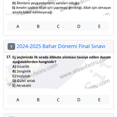
A
B
C
D
E
2024-2025 Bahar Dönemi Final Sınavı
7
A
B
C
D
E