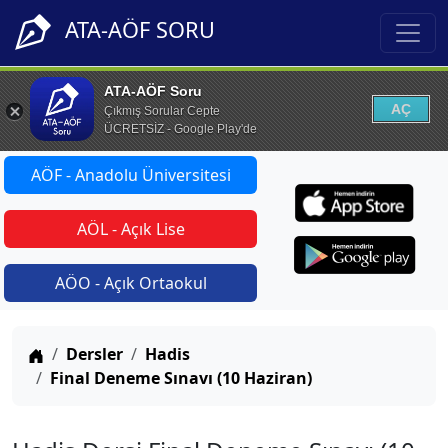
ATA-AÖF SORU
ATA-AÖF Soru
AÇ
Çıkmış Sorular Cepte
ÜCRETSİZ - Google Play'de
AÖF - Anadolu Üniversitesi
AÖL - Açık Lise
AÖO - Açık Ortaokul
Anasayfa
Dersler
Hadis
Final Deneme Sınavı (10 Haziran)