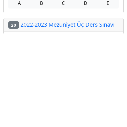
A
B
C
D
E
2022-2023 Mezuniyet Üç Ders Sınavı
20
A
B
C
D
E
Diğer Mezuniyet Üç Ders Deneme
Sınavları
2024-2025 22 Ağustos