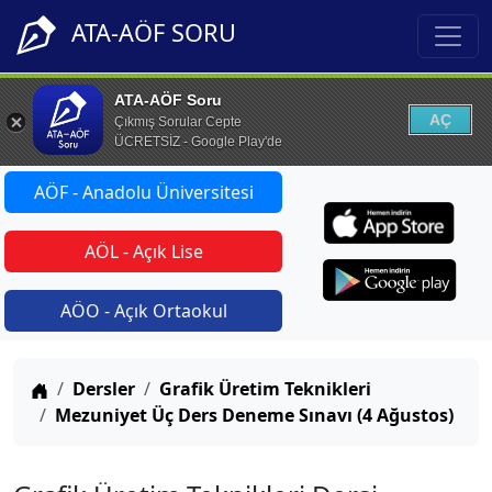
ATA-AÖF SORU
ATA-AÖF Soru
AÇ
Çıkmış Sorular Cepte
ÜCRETSİZ - Google Play'de
AÖF - Anadolu Üniversitesi
AÖL - Açık Lise
AÖO - Açık Ortaokul
Anasayfa
Dersler
Grafik Üretim Teknikleri
Mezuniyet Üç Ders Deneme Sınavı (4 Ağustos)