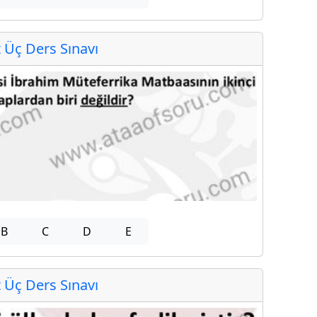
Üç Ders Sınavı
B
C
D
E
Üç Ders Sınavı