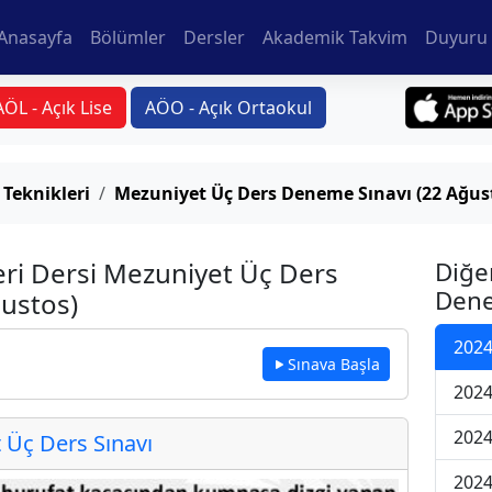
Anasayfa
Bölümler
Dersler
Akademik Takvim
Duyuru 
AÖL - Açık Lise
AÖO - Açık Ortaokul
 Teknikleri
Mezuniyet Üç Ders Deneme Sınavı (22 Ağus
eri Dersi Mezuniyet Üç Ders
Diğe
Dene
ustos)
2024
Sınava Başla
2024
2024
Üç Ders Sınavı
2024