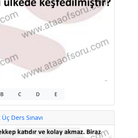
B
C
D
E
Üç Ders Sınavı