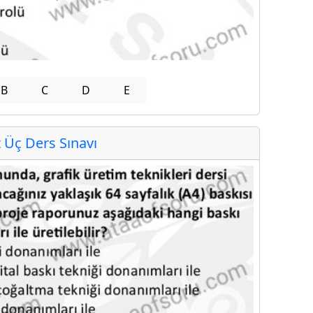
B
C
D
E
Üç Ders Sınavı