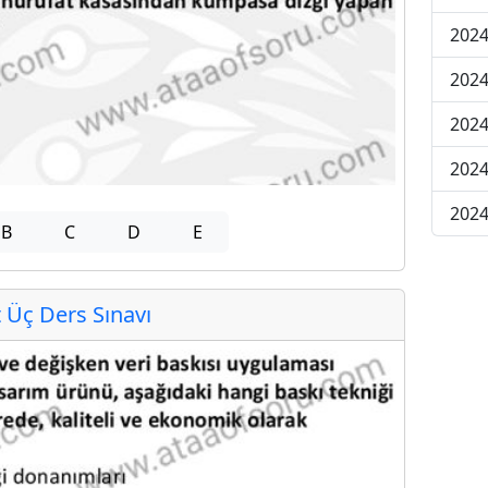
2024
2024
2024
202
202
B
C
D
E
Üç Ders Sınavı