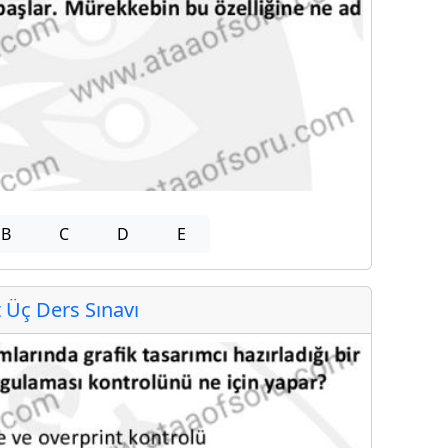
B
C
D
E
Üç Ders Sınavı