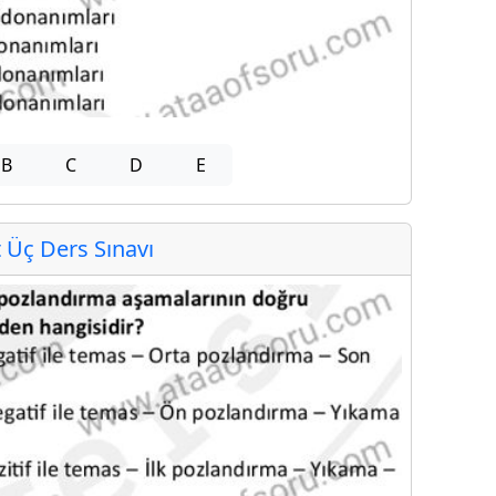
B
C
D
E
Üç Ders Sınavı