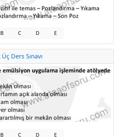
B
C
D
E
Üç Ders Sınavı
B
C
D
E