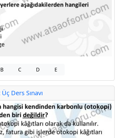
B
C
D
E
Üç Ders Sınavı