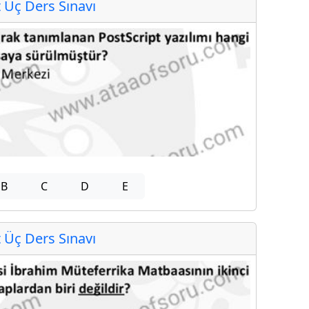
Üç Ders Sınavı
B
C
D
E
Üç Ders Sınavı