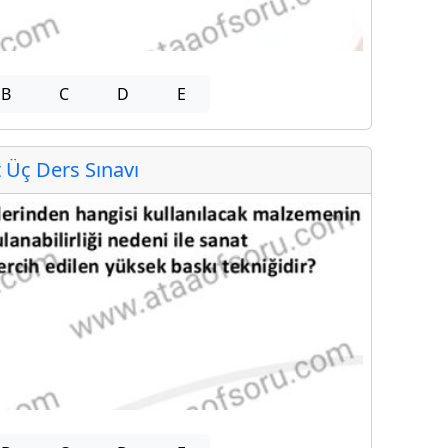
B
C
D
E
Üç Ders Sınavı