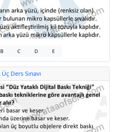
B
C
D
E
Üç Ders Sınavı