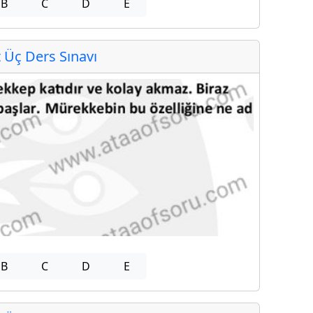
B
C
D
E
Üç Ders Sınavı
B
C
D
E