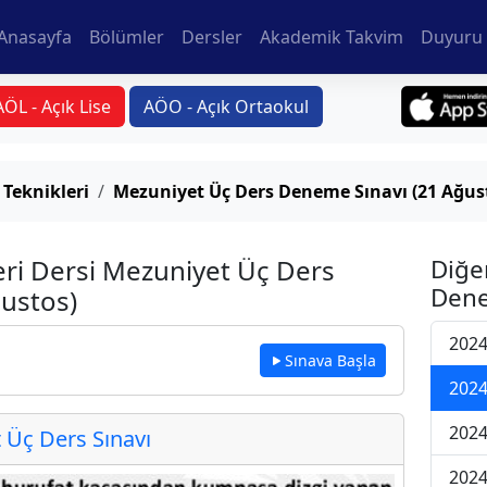
Anasayfa
Bölümler
Dersler
Akademik Takvim
Duyuru 
AÖL - Açık Lise
AÖO - Açık Ortaokul
 Teknikleri
Mezuniyet Üç Ders Deneme Sınavı (21 Ağus
eri Dersi Mezuniyet Üç Ders
Diğe
Dene
ustos)
2024
Sınava Başla
2024
2024
Üç Ders Sınavı
2024