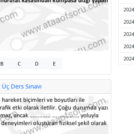
2024
2024
2024
202
202
B
C
D
E
Üç Ders Sınavı