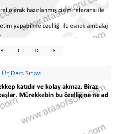
B
C
D
E
Üç Ders Sınavı