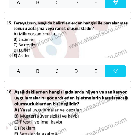
A
B
C
D
E
A
B
C
D
E