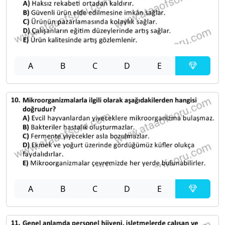
A
B
C
D
E
A
B
C
D
E