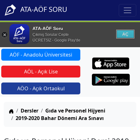
ATA-AÖF SORU
ATA-AÖF Soru
AÇ
Çıkmış Sorular Cepte
ÜCRETSİZ - Google Play'de
AÖF - Anadolu Üniversitesi
AÖL - Açık Lise
AÖO - Açık Ortaokul
Anasayfa
Dersler
Gıda ve Personel Hijyeni
2019-2020 Bahar Dönemi Ara Sınavı