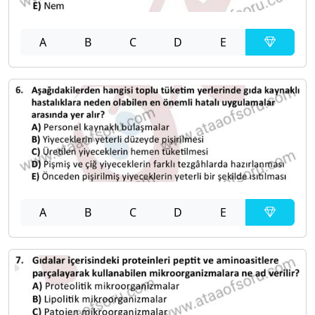
A
B
C
D
E
A
B
C
D
E