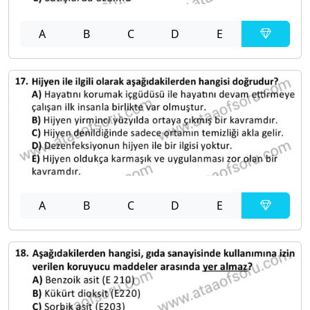
A
B
C
D
E
A
B
C
D
E