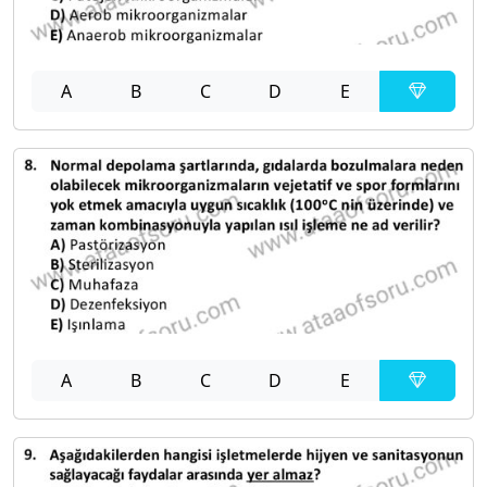
A
B
C
D
E
A
B
C
D
E