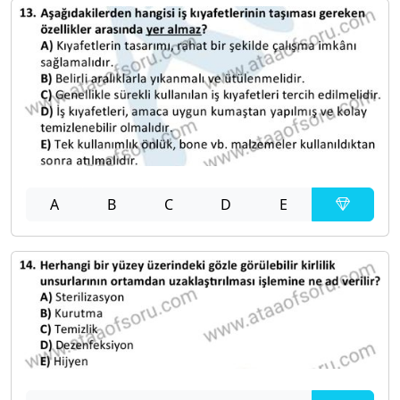
A
B
C
D
E