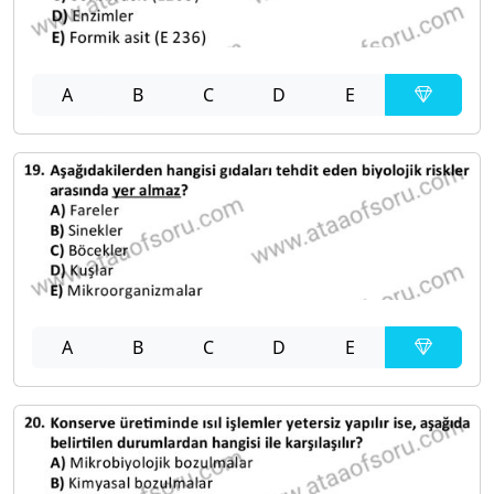
A
B
C
D
E
A
B
C
D
E