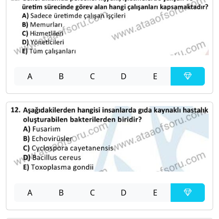
A
B
C
D
E
A
B
C
D
E