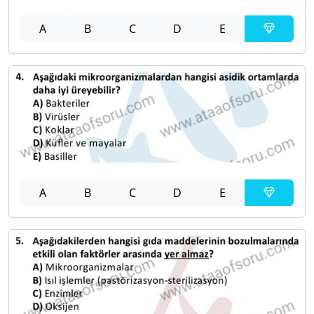
A
B
C
D
E
A
B
C
D
E