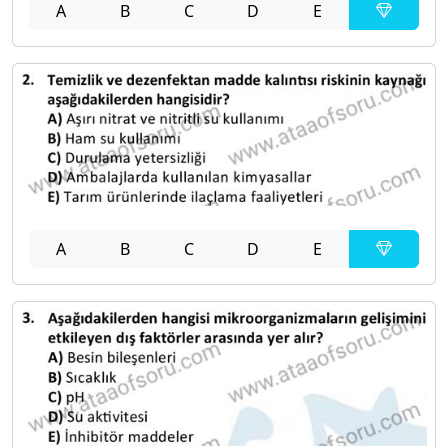
A
B
C
D
E
A
B
C
D
E