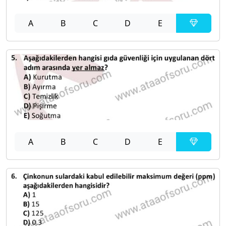
A
B
C
D
E
A
B
C
D
E