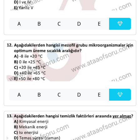
A
B
C
D
E
A
B
C
D
E