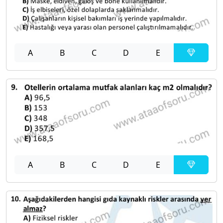
A
B
C
D
E
A
B
C
D
E