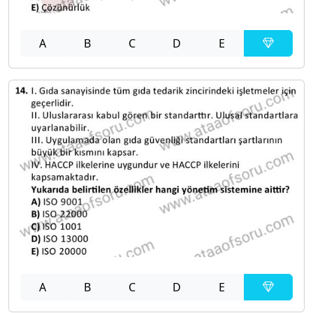
A
B
C
D
E
A
B
C
D
E