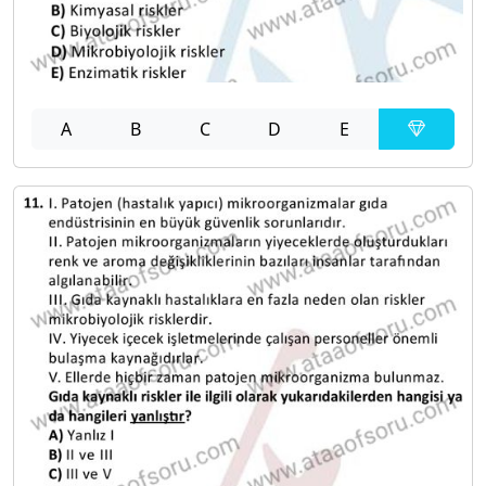
A
B
C
D
E