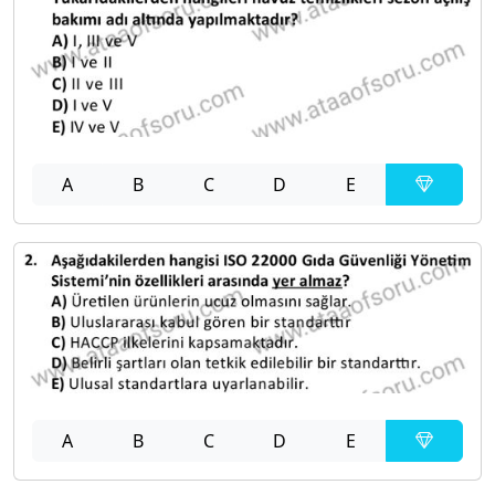
A
B
C
D
E
A
B
C
D
E