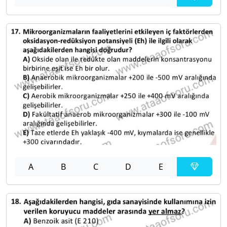
A
B
C
D
E