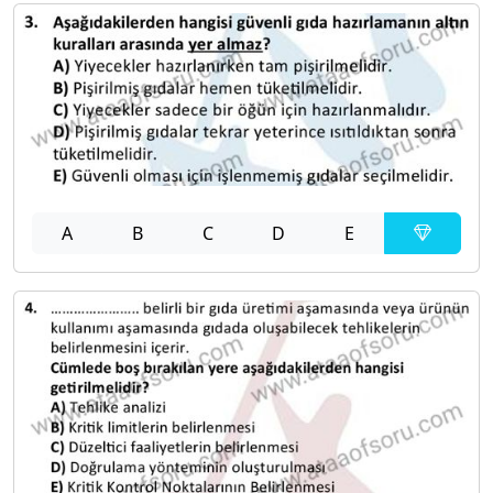
A
B
C
D
E