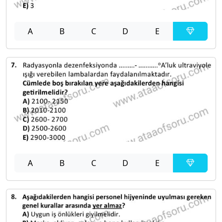
A
B
C
D
E
A
B
C
D
E