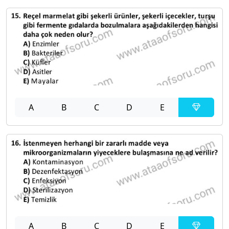
A
B
C
D
E
A
B
C
D
E