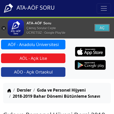
ATA-AÖF SORU
ATA-AÖF Soru
AÇ
Çıkmış Sorular Cepte
ÜCRETSİZ - Google Play'de
AÖF - Anadolu Üniversitesi
AÖL - Açık Lise
AÖO - Açık Ortaokul
Anasayfa
Dersler
Gıda ve Personel Hijyeni
2018-2019 Bahar Dönemi Bütünleme Sınavı