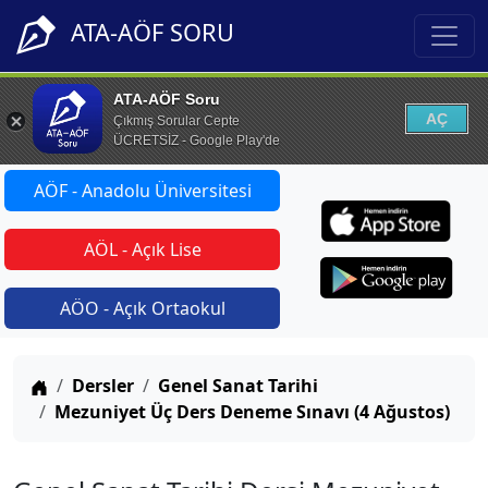
ATA-AÖF SORU
ATA-AÖF Soru
AÇ
Çıkmış Sorular Cepte
ÜCRETSİZ - Google Play'de
AÖF - Anadolu Üniversitesi
AÖL - Açık Lise
AÖO - Açık Ortaokul
Anasayfa
Dersler
Genel Sanat Tarihi
Mezuniyet Üç Ders Deneme Sınavı (4 Ağustos)